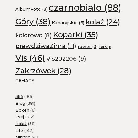
czarnobialo
(88)
AlbumFoto
(3)
Góry
(38)
kolaż
(24)
Kanaryjskie
(3)
Koparki
(35)
kolorowo
(8)
prawdziwaZima
(11)
rower
(3)
Tato
(1)
Vis
(46)
Vis202206
(9)
Zakrzówek
(28)
TEMATY
365
(186)
Blog
(381)
Bokeh
(6)
Esej
(102)
Kolaż
(38)
Life
(142)
Minitrip
(42)