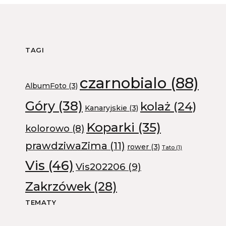
TAGI
czarnobialo
(88)
AlbumFoto
(3)
Góry
(38)
kolaż
(24)
Kanaryjskie
(3)
Koparki
(35)
kolorowo
(8)
prawdziwaZima
(11)
rower
(3)
Tato
(1)
Vis
(46)
Vis202206
(9)
Zakrzówek
(28)
TEMATY