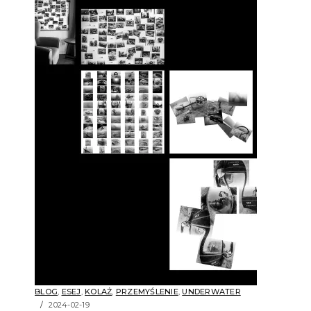
BLOG
,
ESEJ
,
KOLAŻ
,
PRZEMYŚLENIE
,
UNDERWATER
2024-02-19