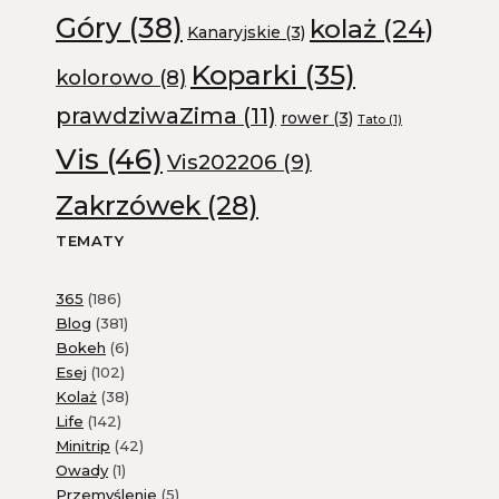
Góry
(38)
kolaż
(24)
Kanaryjskie
(3)
Koparki
(35)
kolorowo
(8)
prawdziwaZima
(11)
rower
(3)
Tato
(1)
Vis
(46)
Vis202206
(9)
Zakrzówek
(28)
TEMATY
365
(186)
Blog
(381)
Bokeh
(6)
Esej
(102)
Kolaż
(38)
Life
(142)
Minitrip
(42)
Owady
(1)
Przemyślenie
(5)