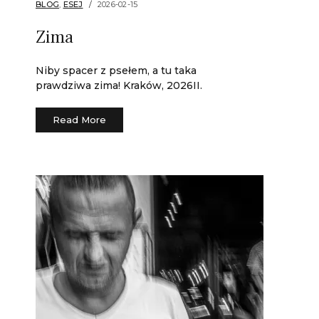
BLOG
,
ESEJ
2026-02-15
Zima
Niby spacer z psełem, a tu taka
prawdziwa zima! Kraków, 2026II.
Read More