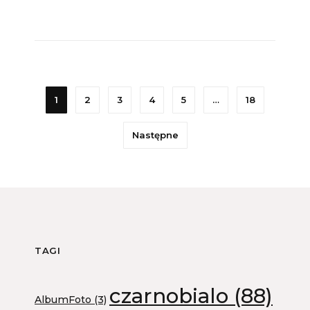
1
2
3
4
5
…
18
Następne
TAGI
czarnobialo
(88)
AlbumFoto
(3)