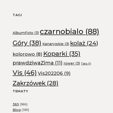
TAGI
czarnobialo
(88)
AlbumFoto
(3)
Góry
(38)
kolaż
(24)
Kanaryjskie
(3)
Koparki
(35)
kolorowo
(8)
prawdziwaZima
(11)
rower
(3)
Tato
(1)
Vis
(46)
Vis202206
(9)
Zakrzówek
(28)
TEMATY
365
(186)
Blog
(381)