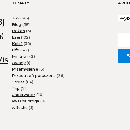
TEMATY
ARC
365
(186)
8)
Blog
(381)
Bokeh
(6)
4)
Esej
(102)
Kolaż
(38)
Life
(142)
Minitrip
(42)
Vis
Owady
(1)
Przemyślenie
(5)
Przestrzeń poruszona
(26)
Street
(84)
Trip
(71)
Underwater
(110)
Własna droga
(16)
wRuchu
(3)