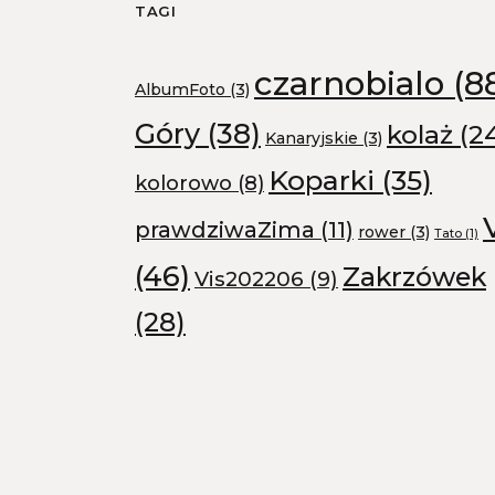
TAGI
czarnobialo
(8
AlbumFoto
(3)
Góry
(38)
kolaż
(2
Kanaryjskie
(3)
Koparki
(35)
kolorowo
(8)
prawdziwaZima
(11)
rower
(3)
Tato
(1)
(46)
Zakrzówek
Vis202206
(9)
(28)