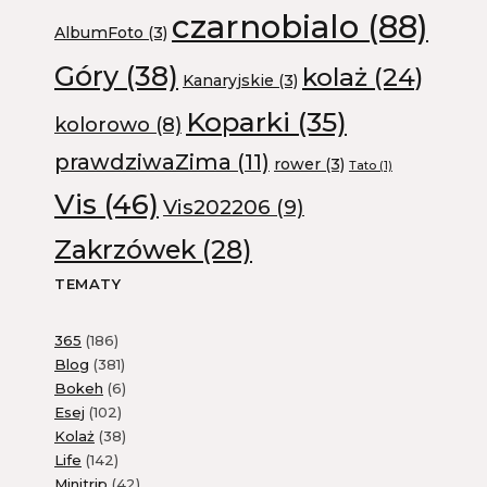
czarnobialo
(88)
AlbumFoto
(3)
Góry
(38)
kolaż
(24)
Kanaryjskie
(3)
Koparki
(35)
kolorowo
(8)
prawdziwaZima
(11)
rower
(3)
Tato
(1)
Vis
(46)
Vis202206
(9)
Zakrzówek
(28)
TEMATY
365
(186)
Blog
(381)
Bokeh
(6)
Esej
(102)
Kolaż
(38)
Life
(142)
Minitrip
(42)