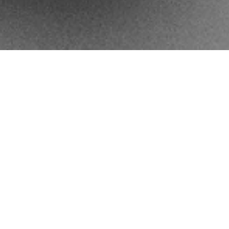
CACH”