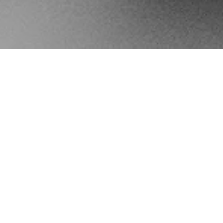
83 „PORTRET W RĘKAWI
365
,
BLOG
,
LIFE
2019-01-08