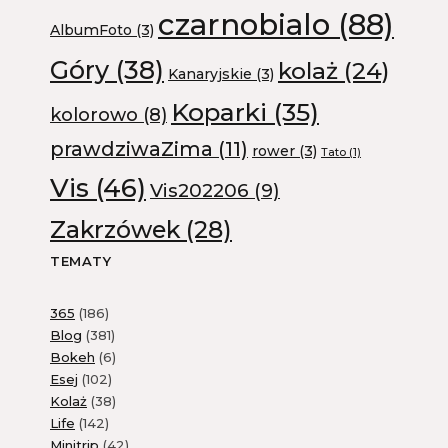
czarnobialo
(88)
AlbumFoto
(3)
Góry
(38)
kolaż
(24)
Kanaryjskie
(3)
Koparki
(35)
kolorowo
(8)
prawdziwaZima
(11)
rower
(3)
Tato
(1)
Vis
(46)
Vis202206
(9)
Zakrzówek
(28)
TEMATY
365
(186)
Blog
(381)
Bokeh
(6)
Esej
(102)
Kolaż
(38)
Life
(142)
Minitrip
(42)