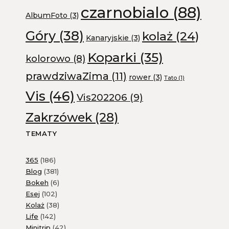
czarnobialo
(88)
AlbumFoto
(3)
Góry
(38)
kolaż
(24)
Kanaryjskie
(3)
Koparki
(35)
kolorowo
(8)
prawdziwaZima
(11)
rower
(3)
Tato
(1)
Vis
(46)
Vis202206
(9)
Zakrzówek
(28)
TEMATY
365
(186)
Blog
(381)
Bokeh
(6)
Esej
(102)
Kolaż
(38)
Life
(142)
Minitrip
(42)