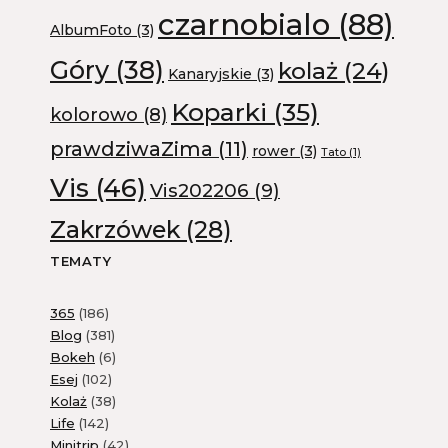
czarnobialo
(88)
AlbumFoto
(3)
Góry
(38)
kolaż
(24)
Kanaryjskie
(3)
Koparki
(35)
kolorowo
(8)
prawdziwaZima
(11)
rower
(3)
Tato
(1)
Vis
(46)
Vis202206
(9)
Zakrzówek
(28)
TEMATY
365
(186)
Blog
(381)
Bokeh
(6)
Esej
(102)
Kolaż
(38)
Life
(142)
Minitrip
(42)