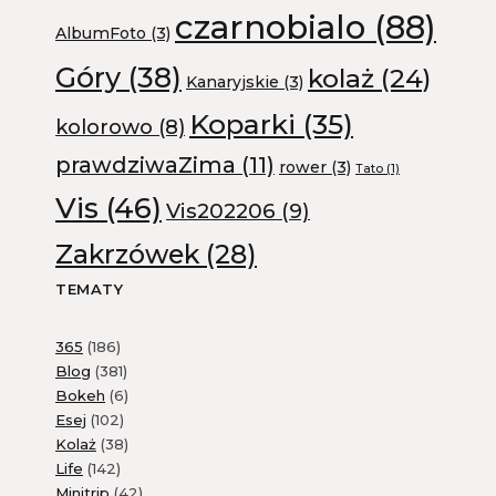
czarnobialo
(88)
AlbumFoto
(3)
Góry
(38)
kolaż
(24)
Kanaryjskie
(3)
Koparki
(35)
kolorowo
(8)
prawdziwaZima
(11)
rower
(3)
Tato
(1)
Vis
(46)
Vis202206
(9)
Zakrzówek
(28)
TEMATY
365
(186)
Blog
(381)
Bokeh
(6)
Esej
(102)
Kolaż
(38)
Life
(142)
Minitrip
(42)