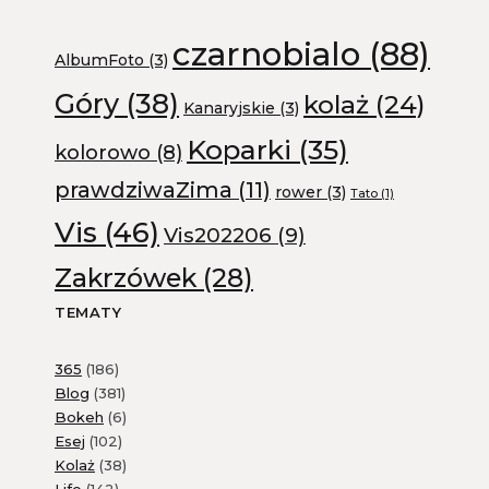
czarnobialo
(88)
AlbumFoto
(3)
Góry
(38)
kolaż
(24)
Kanaryjskie
(3)
Koparki
(35)
kolorowo
(8)
prawdziwaZima
(11)
rower
(3)
Tato
(1)
Vis
(46)
Vis202206
(9)
Zakrzówek
(28)
TEMATY
365
(186)
Blog
(381)
Bokeh
(6)
Esej
(102)
Kolaż
(38)