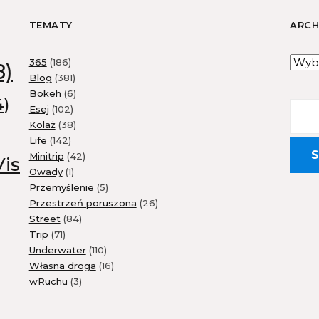
TEMATY
ARC
365
(186)
8)
Blog
(381)
Bokeh
(6)
4)
Esej
(102)
Kolaż
(38)
Life
(142)
Minitrip
(42)
Vis
Owady
(1)
Przemyślenie
(5)
Przestrzeń poruszona
(26)
Street
(84)
Trip
(71)
Underwater
(110)
Własna droga
(16)
wRuchu
(3)