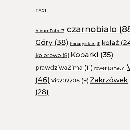
TAGI
czarnobialo
(8
AlbumFoto
(3)
Góry
(38)
kolaż
(2
Kanaryjskie
(3)
Koparki
(35)
kolorowo
(8)
prawdziwaZima
(11)
rower
(3)
Tato
(1)
(46)
Zakrzówek
Vis202206
(9)
(28)